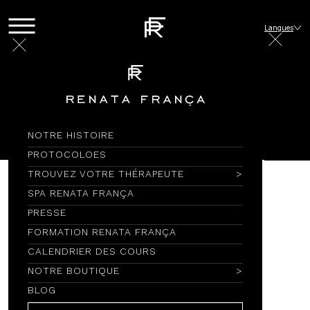
Langues
Blog
Presse
VOGUE | 2024
10/01/2024
| 2 minuto(s) de leitura
NOTRE HISTOIRE
PROTOCOLOES
TROUVEZ VOTRE THÉRAPEUTE
SPA RENATA FRANÇA
PRESSE
Toque que
FORMATION RENATA FRANÇA
CALENDRIER DES COURS
NOTRE BOUTIQUE
BLOG