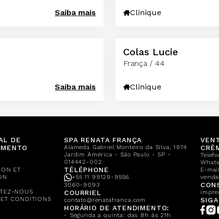
Saiba mais
Clinique
Colas Lucie
França / 44
Saiba mais
Clinique
AL DE
SPA RENATA FRANÇA
VEN
IMENTO
Alameda Gabriel Monteiro da Silva, 1974
CRÈ
Jardim América - São Paulo - SP -
Telef
014442-002
What
TÉLÉPHONE
ION ET
E-mail
ON
+55 11 99129-9556
venda
CONS
3060-9093
TEZ-NOUS
COURRIEL
impre
 ET CONDITIONS
SIGA
contato@renatafranca.com
HORÁRIO DE ATENDIMENTO:
- Segunda a quinta: das 8h às 21h