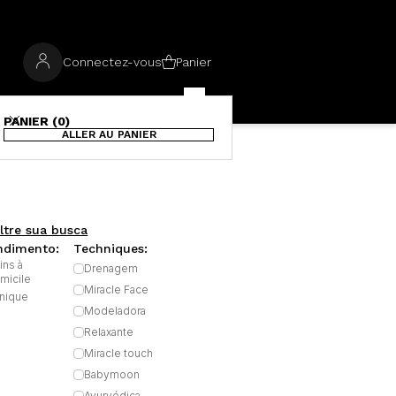
Connectez-vous
Panier
PANIER (0)
ALLER AU PANIER
iltre sua busca
ndimento:
Techniques:
ins à
Drenagem
micile
Miracle Face
inique
Modeladora
Relaxante
Miracle touch
Babymoon
Ayurvédica