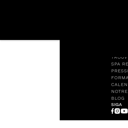
Langues
NOTRE
PROTO
TROUV
| Trouvez votre thérapeute
SPA R
PRESS
Pays:
FORMA
CALEN
NOTRE
BLOG
SIGA