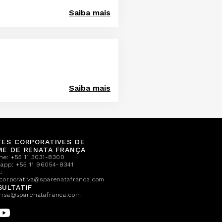
Saiba mais
Saiba mais
TES CORPORATIVES DE
ME DE RENATA FRANÇA
one:
+55 11 3031-8300
sapp:
+55 11 96054-8341
:
corporativa@sparenatafranca.com
ULTATIF
nsa@sparenatafranca.com