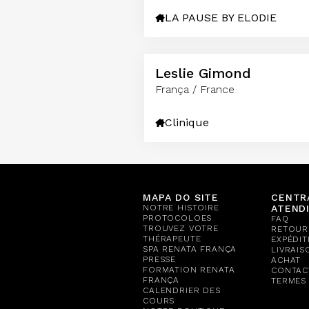
LA PAUSE BY ELODIE
Leslie Gimond
França / France
Clinique
MAPA DO SITE
CENTR
NOTRE HISTOIRE
ATEND
PROTOCOLOES
FAQ
TROUVEZ VOTRE
RETOUR
THÉRAPEUTE
EXPÉDIT
SPA RENATA FRANÇA
LIVRAIS
PRESSE
ACHAT
FORMATION RENATA
CONTAC
FRANÇA
TERMES
CALENDRIER DES
COURS