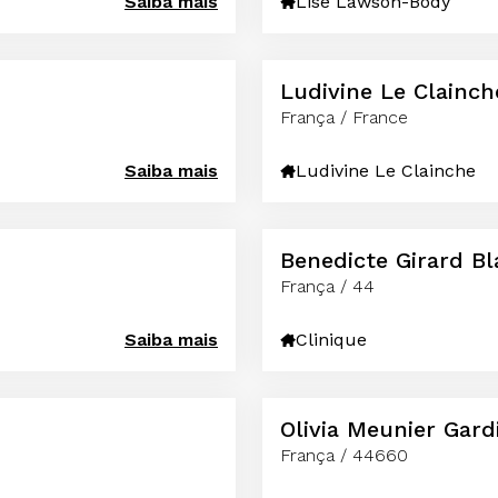
Saiba mais
Lise Lawson-Body
Ludivine Le Clainch
França / France
Saiba mais
Ludivine Le Clainche
Benedicte Girard B
França / 44
Saiba mais
Clinique
Olivia Meunier Gard
França / 44660