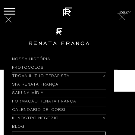
Lingue
Blog
Parlando con Renata
Renata in evidenza
08/08/2024
| 0 minuto(s) de leitura
NOSSA HISTÓRIA
PROTOCOLOS
TROVA IL TUO TERAPISTA
SPA RENATA FRANÇA
SAIU NA MÍDIA
FORMAÇÃO RENATA FRANÇA
CALENDARIO DEI CORSI
IL NOSTRO NEGOZIO
BLOG