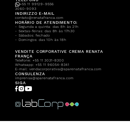
+55 11 99129-9556
3060-9093
INDIRIZZO E-MAIL
contato@renatafranca.com
HORÁRIO DE ATENDIMENTO:
- Segunda a quinta: das 8h às 21h
- Sextas-feiras: das 8h às 17h30
- Sábados: fechado
- Domingos: das 10h às 18h
VENDITE CORPORATIVE CREMA RENATA
FRANÇA
Telefone:
+55 11 3031-8300
Whatsapp:
+55 11 96054-8341
E-mail:
vendacorporativa@sparenatafranca.com
CONSULENZA
imprensa@sparenatafranca.com
SIGA