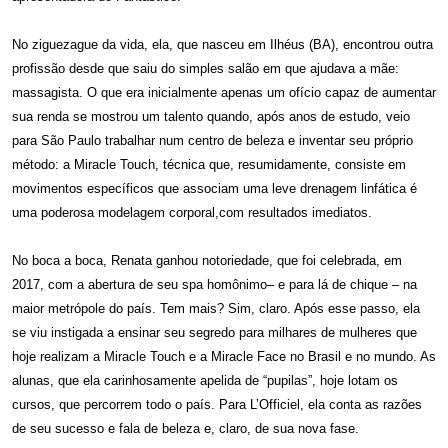
No ziguezague da vida, ela, que nasceu em Ilhéus (BA), encontrou outra
profissão desde que saiu do simples salão em que ajudava a mãe:
massagista. O que era inicialmente apenas um ofício capaz de aumentar
sua renda se mostrou um talento quando, após anos de estudo, veio
para São Paulo trabalhar num centro de beleza e inventar seu próprio
método: a Miracle Touch, técnica que, resumidamente, consiste em
movimentos específicos que associam uma leve drenagem linfática é
uma poderosa modelagem corporal,com resultados imediatos.
No boca a boca, Renata ganhou notoriedade, que foi celebrada, em
2017, com a abertura de seu spa homônimo– e para lá de chique – na
maior metrópole do país. Tem mais? Sim, claro. Após esse passo, ela
se viu instigada a ensinar seu segredo para milhares de mulheres que
hoje realizam a Miracle Touch e a Miracle Face no Brasil e no mundo. As
alunas, que ela carinhosamente apelida de “pupilas”, hoje lotam os
cursos, que percorrem todo o país. Para L’Officiel, ela conta as razões
de seu sucesso e fala de beleza e, claro, de sua nova fase.