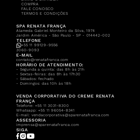
COMPRA
FALE CONOSCO
TERMOS E CONDIÇÕES
SPA RENATA FRANÇA
Alameda Gabriel Monteiro da Silva, 1974
Jardim América - São Paulo - SP - 014442-002
TELEFONE
+55 11 99129-9556
3060-9093
E-MAIL
contato@renatafranca.com
HORÁRIO DE ATENDIMENTO:
- Segunda a quinta: das 8h às 21h
- Sextas-feiras: das 8h às 17h30
- Sábados: fechado
- Domingos: das 10h às 18h
VENDA CORPORATIVA DO CREME RENATA
FRANÇA
Telefone:
+55 11 3031-8300
Whatsapp:
+55 11 96054-8341
E-mail:
vendacorporativa@sparenatafranca.com
ASSESSORIA
imprensa@sparenatafranca.com
SIGA