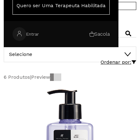
Quero ser Uma Terapeuta Habilitada
COMPRE NA EUROPA
PESQUISAR
Sacola
Entrar
CATEGORIAS
Selecione
Ordenar por:
6 Produtos
|
Preview