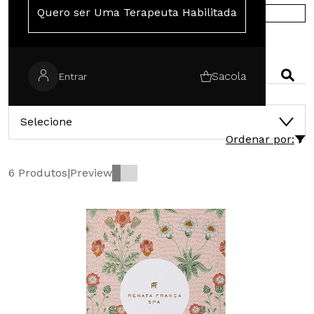
Quero ser Uma Terapeuta Habilitada
COMPRE NA EUROPA
PESQUISAR
Sacola
Entrar
CATEGORIAS
Selecione
Ordenar por:
6 Produtos
|
Preview