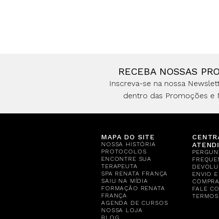
RECEBA NOSSAS PR
Inscreva-se na nossa Newslett
dentro das Promoções e 
MAPA DO SITE
CENTR
NOSSA HISTÓRIA
ATEND
PROTOCOLOS
PERGUN
ENCONTRE SUA
FREQUE
TERAPEUTA
DEVOLU
SPA RENATA FRANÇA
ENVIO 
SAIU NA MÍDIA
COMPR
FORMAÇÃO RENATA
FALE C
FRANÇA
TERMOS
AGENDA DE CURSOS
NOSSA LOJA
BLOG