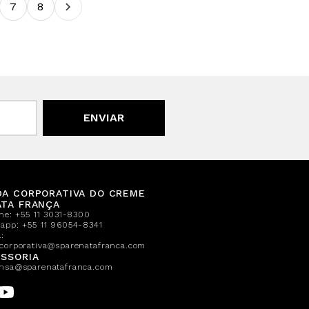
7
8
ENVIAR
DA CORPORATIVA DO CREME
ATA FRANÇA
one:
+55 11 3031-8300
sapp:
+55 11 96054-8341
:
corporativa@sparenatafranca.com
SSORIA
nsa@sparenatafranca.com