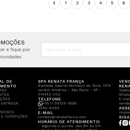
1
2
3
4
5
6
OMOÇÕES
er e fique por
Novidades
AL DE
SPA RENATA FRANÇA
VEN
IMENTO
Alameda Gabriel Monteiro da Silva, 1974
REN
Jardim América - São Paulo - SP -
TAS
Telef
014442-002
NTES
What
TELEFONE
ÇÕES
E-mail
E ENTREGA
+55 11 99129-9556
venda
A
ASSE
3060-9093
ONOSCO
E-MAIL
impre
 E CONDIÇÕES
SIGA
contato@renatafranca.com
HORÁRIO DE ATENDIMENTO:
- Segunda a quinta: das 8h às 21h