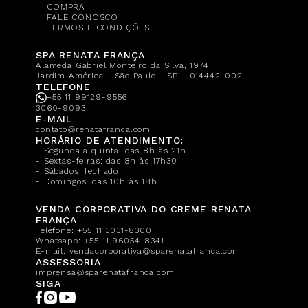
COMPRA
FALE CONOSCO
TERMOS E CONDIÇÕES
SPA RENATA FRANÇA
Alameda Gabriel Monteiro da Silva, 1974
Jardim América - São Paulo - SP - 014442-002
TELEFONE
+55 11 99129-9556
3060-9093
E-MAIL
contato@renatafranca.com
HORÁRIO DE ATENDIMENTO:
- Segunda a quinta: das 8h às 21h
- Sextas-feiras: das 8h às 17h30
- Sábados: fechado
- Domingos: das 10h às 18h
VENDA CORPORATIVA DO CREME RENATA
FRANÇA
Telefone:
+55 11 3031-8300
Whatsapp:
+55 11 96054-8341
E-mail:
vendacorporativa@sparenatafranca.com
ASSESSORIA
imprensa@sparenatafranca.com
SIGA