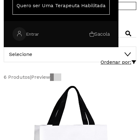
Quero ser Uma Terapeuta Habilitada
COMPRE NA EUROPA
PESQUISAR
Sacola
Entrar
CATEGORIAS
Selecione
Ordenar por:
6 Produtos
|
Preview