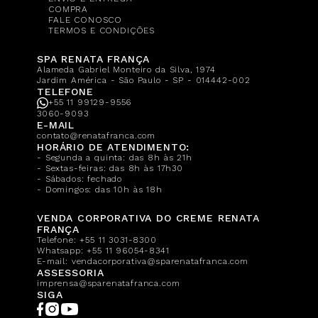
COMPRA
FALE CONOSCO
TERMOS E CONDIÇÕES
SPA RENATA FRANÇA
Alameda Gabriel Monteiro da Silva, 1974
Jardim América - São Paulo - SP - 014442-002
TELEFONE
+55 11 99129-9556
3060-9093
E-MAIL
contato@renatafranca.com
HORÁRIO DE ATENDIMENTO:
- Segunda a quinta: das 8h às 21h
- Sextas-feiras: das 8h às 17h30
- Sábados: fechado
- Domingos: das 10h às 18h
VENDA CORPORATIVA DO CREME RENATA
FRANÇA
Telefone:
+55 11 3031-8300
Whatsapp:
+55 11 96054-8341
E-mail:
vendacorporativa@sparenatafranca.com
ASSESSORIA
imprensa@sparenatafranca.com
SIGA