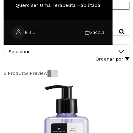
Quero ser Uma Terapeuta Habilitada
COMPRE NA EUROPA
PESQUISAR
Sacola
Entrar
CATEGORIAS
Selecione
Ordenar por:
6 Produtos
|
Preview