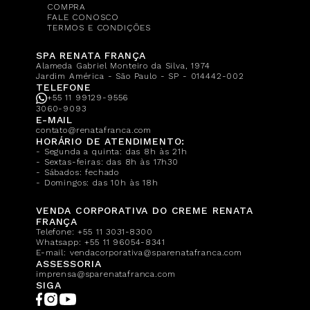
COMPRA
FALE CONOSCO
TERMOS E CONDIÇÕES
SPA RENATA FRANÇA
Alameda Gabriel Monteiro da Silva, 1974
Jardim América - São Paulo - SP - 014442-002
TELEFONE
+55 11 99129-9556
3060-9093
E-MAIL
contato@renatafranca.com
HORÁRIO DE ATENDIMENTO:
- Segunda a quinta: das 8h às 21h
- Sextas-feiras: das 8h às 17h30
- Sábados: fechado
- Domingos: das 10h às 18h
VENDA CORPORATIVA DO CREME RENATA
FRANÇA
Telefone:
+55 11 3031-8300
Whatsapp:
+55 11 96054-8341
E-mail:
vendacorporativa@sparenatafranca.com
ASSESSORIA
imprensa@sparenatafranca.com
SIGA