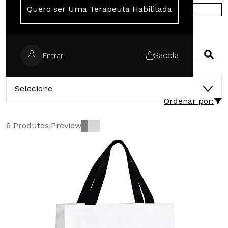
Quero ser Uma Terapeuta Habilitada
COMPRE NA EUROPA
PESQUISAR
Sacola
Entrar
CATEGORIAS
Selecione
Ordenar por:
6 Produtos
|
Preview