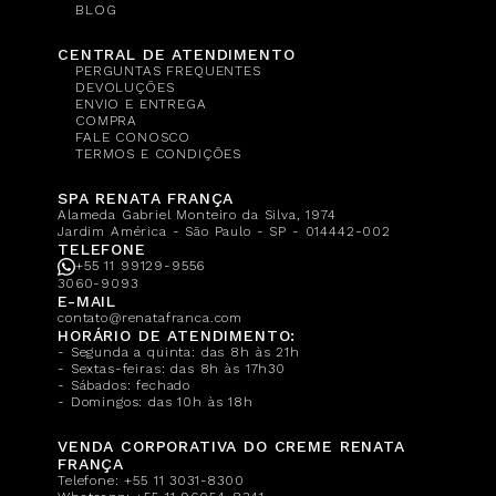
BLOG
CENTRAL DE ATENDIMENTO
PERGUNTAS FREQUENTES
DEVOLUÇÕES
ENVIO E ENTREGA
COMPRA
FALE CONOSCO
TERMOS E CONDIÇÕES
SPA RENATA FRANÇA
Alameda Gabriel Monteiro da Silva, 1974
Jardim América - São Paulo - SP - 014442-002
TELEFONE
+55 11 99129-9556
3060-9093
E-MAIL
contato@renatafranca.com
HORÁRIO DE ATENDIMENTO:
- Segunda a quinta: das 8h às 21h
- Sextas-feiras: das 8h às 17h30
- Sábados: fechado
- Domingos: das 10h às 18h
VENDA CORPORATIVA DO CREME RENATA
FRANÇA
Telefone:
+55 11 3031-8300