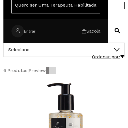
Quero ser Uma Terapeuta Habilitada
COMPRE NA EUROPA
PESQUISAR
Sacola
Entrar
CATEGORIAS
Selecione
Ordenar por:
6 Produtos
|
Preview