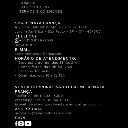
COMPRA
FALE CONOSCO
TERMOS E CONDIÇÕES
SPA RENATA FRANÇA
Alameda Gabriel Monteiro da Silva, 1974
Jardim América - São Paulo - SP - 014442-002
TELEFONE
+55 11 99129-9556
3060-9093
E-MAIL
contato@renatafranca.com
HORÁRIO DE ATENDIMENTO:
- Segunda a quinta: das 8h às 21h
- Sextas-feiras: das 8h às 17h30
- Sábados: fechado
- Domingos: das 10h às 18h
VENDA CORPORATIVA DO CREME RENATA
FRANÇA
Telefone:
+55 11 3031-8300
Whatsapp:
+55 11 96054-8341
E-mail:
vendacorporativa@sparenatafranca.com
ASSESSORIA
imprensa@sparenatafranca.com
SIGA