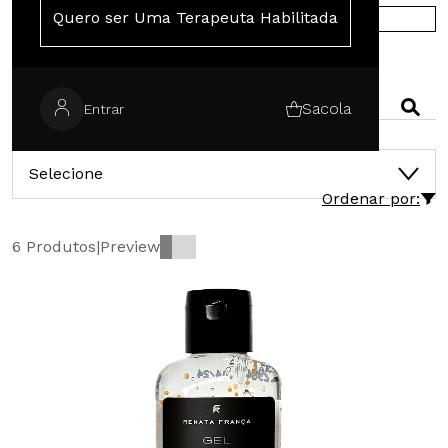
Quero ser Uma Terapeuta Habilitada
COMPRE NA EUROPA
PESQUISAR
Sacola
Entrar
CATEGORIAS
Selecione
Ordenar por:
6 Produtos
|
Preview