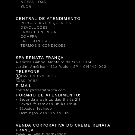
NOSSA LOJA
BLOG
CENTRAL DE ATENDIMENTO
PERGUNTAS FREQUENTES
DEVOLUÇÕES
ENVIO E ENTREGA
COMPRA
FALE CONOSCO
TERMOS E CONDIÇÕES
SPA RENATA FRANÇA
Alameda Gabriel Monteiro da Silva, 1974
Jardim América - São Paulo - SP - 014442-002
TELEFONE
+55 11 99129-9556
3060-9093
E-MAIL
contato@renatafranca.com
HORÁRIO DE ATENDIMENTO:
- Segunda a quinta: das 8h às 21h
- Sextas-feiras: das 8h às 17h30
- Sábados: fechado
- Domingos: das 10h às 18h
VENDA CORPORATIVA DO CREME RENATA
FRANÇA
Telefone:
+55 11 3031-8300