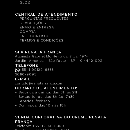
BLOG
CENTRAL DE ATENDIMENTO
PERGUNTAS FREQUENTES
DEVOLUÇÕES
ENVIO E ENTREGA
COMPRA
FALE CONOSCO
TERMOS E CONDIÇÕES
SPA RENATA FRANÇA
Alameda Gabriel Monteiro da Silva, 1974
Jardim América - São Paulo - SP - 014442-002
TELEFONE
+55 11 99129-9556
3060-9093
E-MAIL
contato@renatafranca.com
HORÁRIO DE ATENDIMENTO:
- Segunda a quinta: das 8h às 21h
- Sextas-feiras: das 8h às 17h30
- Sábados: fechado
- Domingos: das 10h às 18h
VENDA CORPORATIVA DO CREME RENATA
FRANÇA
Telefone:
+55 11 3031-8300