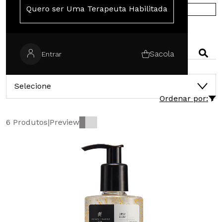
Quero ser Uma Terapeuta Habilitada
COMPRE NA EUROPA
PESQUISAR
Sacola
Entrar
CATEGORIAS
Selecione
Ordenar por:
6 Produtos
|
Preview