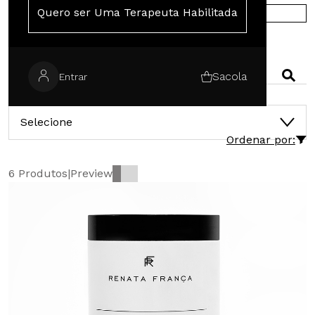
Quero ser Uma Terapeuta Habilitada
COMPRE NA EUROPA
PESQUISAR
Sacola
Entrar
CATEGORIAS
Selecione
Ordenar por:
6 Produtos
|
Preview