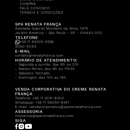
COMPRA
FALE CONOSCO
TERMOS E CONDIÇÕES
SPA RENATA FRANÇA
Alameda Gabriel Monteiro da Silva, 1974
Jardim América - São Paulo - SP - 014442-002
TELEFONE
+55 11 99129-9556
3060-9093
E-MAIL
contato@renatafranca.com
HORÁRIO DE ATENDIMENTO:
- Segunda a quinta: das 8h às 21h
- Sextas-feiras: das 8h às 17h30
- Sábados: fechado
- Domingos: das 10h às 18h
VENDA CORPORATIVA DO CREME RENATA
FRANÇA
Telefone:
+55 11 3031-8300
Whatsapp:
+55 11 96054-8341
E-mail:
vendacorporativa@sparenatafranca.com
ASSESSORIA
imprensa@sparenatafranca.com
SIGA