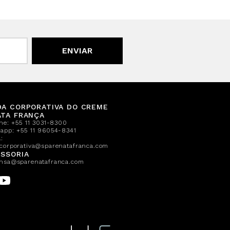
ENVIAR
DA CORPORATIVA DO CREME
ATA FRANÇA
one:
+55 11 3031-8300
sapp:
+55 11 96054-8341
:
corporativa@sparenatafranca.com
SSORIA
nsa@sparenatafranca.com