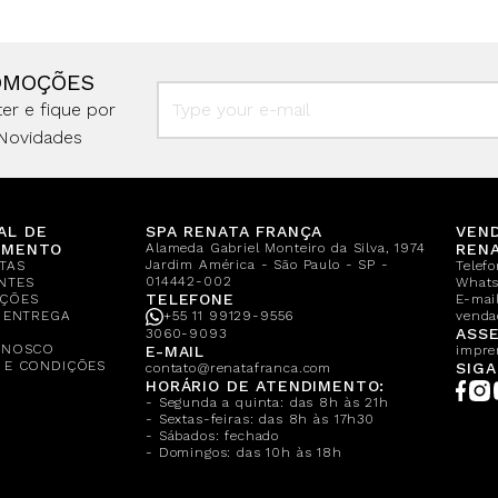
OMOÇÕES
er e fique por
Novidades
AL DE
SPA RENATA FRANÇA
VEN
IMENTO
Alameda Gabriel Monteiro da Silva, 1974
REN
Jardim América - São Paulo - SP -
TAS
Telef
014442-002
NTES
What
TELEFONE
ÇÕES
E-mail
E ENTREGA
+55 11 99129-9556
venda
A
ASSE
3060-9093
ONOSCO
E-MAIL
impre
 E CONDIÇÕES
SIGA
contato@renatafranca.com
HORÁRIO DE ATENDIMENTO:
- Segunda a quinta: das 8h às 21h
- Sextas-feiras: das 8h às 17h30
- Sábados: fechado
- Domingos: das 10h às 18h