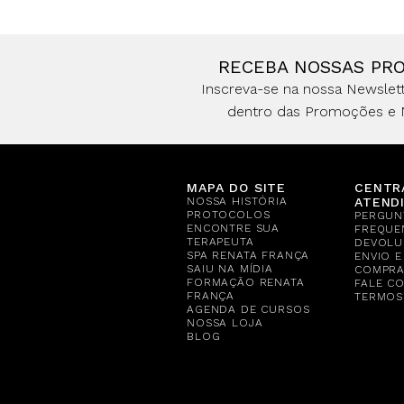
RECEBA NOSSAS PR
Inscreva-se na nossa Newslett
dentro das Promoções e 
MAPA DO SITE
CENTR
NOSSA HISTÓRIA
ATEND
PROTOCOLOS
PERGUN
ENCONTRE SUA
FREQUE
TERAPEUTA
DEVOLU
SPA RENATA FRANÇA
ENVIO 
SAIU NA MÍDIA
COMPR
FORMAÇÃO RENATA
FALE C
FRANÇA
TERMOS
AGENDA DE CURSOS
NOSSA LOJA
BLOG