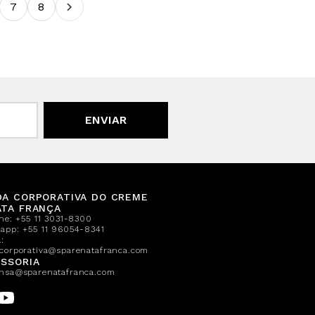
7
8
ENVIAR
DA CORPORATIVA DO CREME
ATA FRANÇA
one:
+55 11 3031-8300
sapp:
+55 11 96054-8341
:
corporativa@sparenatafranca.com
SSORIA
nsa@sparenatafranca.com