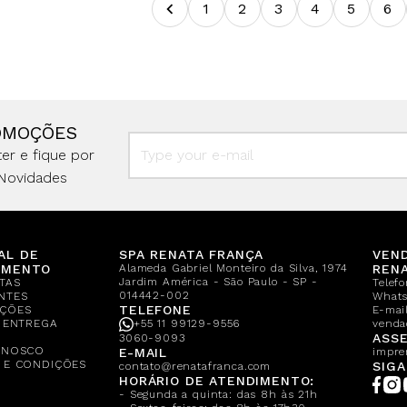
1
2
3
4
5
6
OMOÇÕES
er e fique por
Novidades
AL DE
SPA RENATA FRANÇA
VEN
IMENTO
Alameda Gabriel Monteiro da Silva, 1974
REN
Jardim América - São Paulo - SP -
TAS
Telef
014442-002
NTES
What
TELEFONE
ÇÕES
E-mail
E ENTREGA
+55 11 99129-9556
venda
A
ASSE
3060-9093
ONOSCO
E-MAIL
impre
 E CONDIÇÕES
SIGA
contato@renatafranca.com
HORÁRIO DE ATENDIMENTO:
- Segunda a quinta: das 8h às 21h