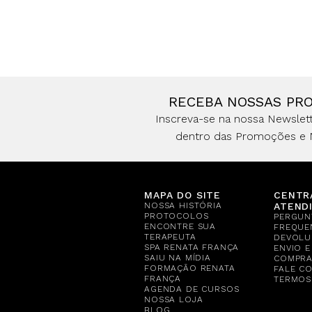
RECEBA NOSSAS PR
Inscreva-se na nossa Newslett
dentro das Promoções e 
MAPA DO SITE
CENTR
NOSSA HISTÓRIA
ATEND
PROTOCOLOS
PERGUN
ENCONTRE SUA
FREQUE
TERAPEUTA
DEVOLU
SPA RENATA FRANÇA
ENVIO 
SAIU NA MÍDIA
COMPR
FORMAÇÃO RENATA
FALE C
FRANÇA
TERMOS
AGENDA DE CURSOS
NOSSA LOJA
BLOG