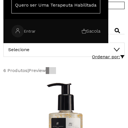
Quero ser Uma Terapeuta Habilitada
COMPRE NA EUROPA
PESQUISAR
Sacola
Entrar
CATEGORIAS
Selecione
Ordenar por:
6 Produtos
|
Preview