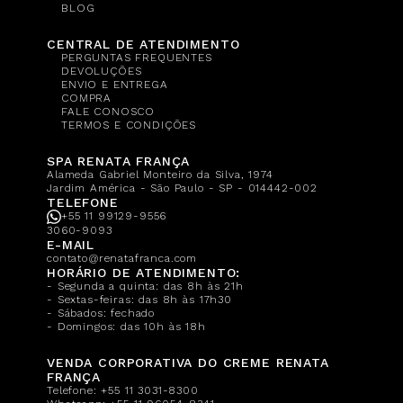
BLOG
CENTRAL DE ATENDIMENTO
PERGUNTAS FREQUENTES
DEVOLUÇÕES
ENVIO E ENTREGA
COMPRA
FALE CONOSCO
TERMOS E CONDIÇÕES
SPA RENATA FRANÇA
Alameda Gabriel Monteiro da Silva, 1974
Jardim América - São Paulo - SP - 014442-002
TELEFONE
+55 11 99129-9556
3060-9093
E-MAIL
contato@renatafranca.com
HORÁRIO DE ATENDIMENTO:
- Segunda a quinta: das 8h às 21h
- Sextas-feiras: das 8h às 17h30
- Sábados: fechado
- Domingos: das 10h às 18h
VENDA CORPORATIVA DO CREME RENATA
FRANÇA
Telefone:
+55 11 3031-8300