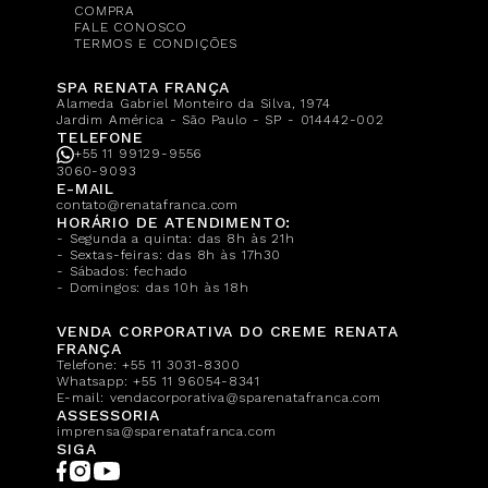
COMPRA
FALE CONOSCO
TERMOS E CONDIÇÕES
SPA RENATA FRANÇA
Alameda Gabriel Monteiro da Silva, 1974
Jardim América - São Paulo - SP - 014442-002
TELEFONE
+55 11 99129-9556
3060-9093
E-MAIL
contato@renatafranca.com
HORÁRIO DE ATENDIMENTO:
- Segunda a quinta: das 8h às 21h
- Sextas-feiras: das 8h às 17h30
- Sábados: fechado
- Domingos: das 10h às 18h
VENDA CORPORATIVA DO CREME RENATA
FRANÇA
Telefone:
+55 11 3031-8300
Whatsapp:
+55 11 96054-8341
E-mail:
vendacorporativa@sparenatafranca.com
ASSESSORIA
imprensa@sparenatafranca.com
SIGA