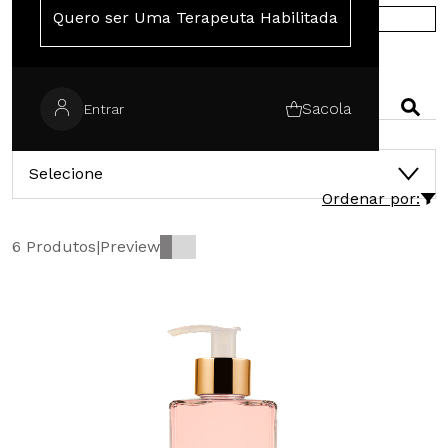
Quero ser Uma Terapeuta Habilitada
COMPRE NA EUROPA
PESQUISAR
Sacola
Entrar
CATEGORIAS
Selecione
Ordenar por:
6 Produtos
|
Preview