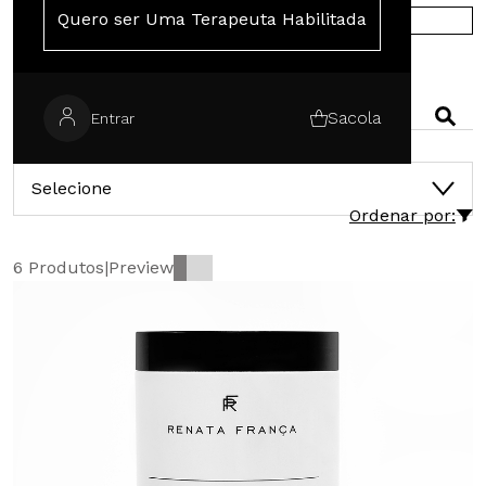
Quero ser Uma Terapeuta Habilitada
COMPRE NA EUROPA
PESQUISAR
Sacola
Entrar
CATEGORIAS
Selecione
Ordenar por:
6 Produtos
|
Preview