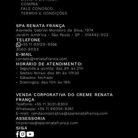
COMPRA
FALE CONOSCO
TERMOS E CONDIÇÕES
SPA RENATA FRANÇA
Alameda Gabriel Monteiro da Silva, 1974
Jardim América - São Paulo - SP - 014442-002
TELEFONE
+55 11 99129-9556
3060-9093
E-MAIL
contato@renatafranca.com
HORÁRIO DE ATENDIMENTO:
- Segunda a quinta: das 8h às 21h
- Sextas-feiras: das 8h às 17h30
- Sábados: fechado
- Domingos: das 10h às 18h
VENDA CORPORATIVA DO CREME RENATA
FRANÇA
Telefone:
+55 11 3031-8300
Whatsapp:
+55 11 96054-8341
E-mail:
vendacorporativa@sparenatafranca.com
ASSESSORIA
imprensa@sparenatafranca.com
SIGA