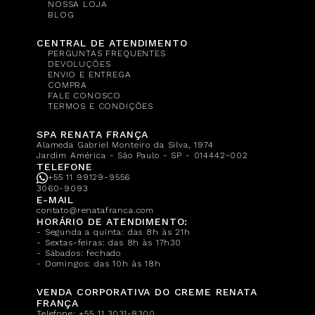
NOSSA LOJA
BLOG
CENTRAL DE ATENDIMENTO
PERGUNTAS FREQUENTES
DEVOLUÇÕES
ENVIO E ENTREGA
COMPRA
FALE CONOSCO
TERMOS E CONDIÇÕES
SPA RENATA FRANÇA
Alameda Gabriel Monteiro da Silva, 1974
Jardim América - São Paulo - SP - 014442-002
TELEFONE
+55 11 99129-9556
3060-9093
E-MAIL
contato@renatafranca.com
HORÁRIO DE ATENDIMENTO:
- Segunda a quinta: das 8h às 21h
- Sextas-feiras: das 8h às 17h30
- Sábados: fechado
- Domingos: das 10h às 18h
VENDA CORPORATIVA DO CREME RENATA
FRANÇA
Telefone:
+55 11 3031-8300