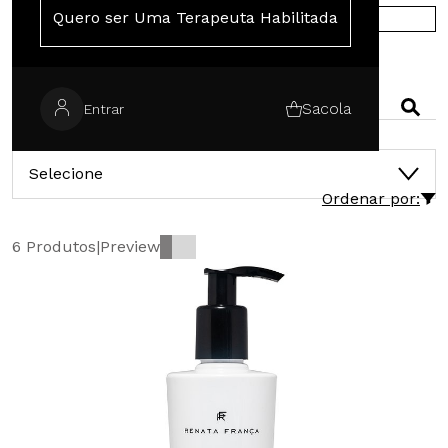
Quero ser Uma Terapeuta Habilitada
COMPRE NA EUROPA
PESQUISAR
Sacola
Entrar
CATEGORIAS
Selecione
Ordenar por:
6 Produtos
|
Preview