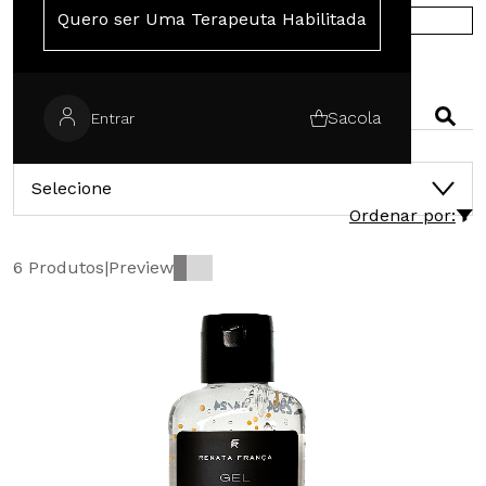
Quero ser Uma Terapeuta Habilitada
COMPRE NA EUROPA
PESQUISAR
Sacola
Entrar
CATEGORIAS
Selecione
Ordenar por:
6 Produtos
|
Preview