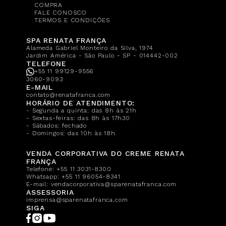
COMPRA
FALE CONOSCO
TERMOS E CONDIÇÕES
SPA RENATA FRANÇA
Alameda Gabriel Monteiro da Silva, 1974
Jardim América - São Paulo - SP - 014442-002
TELEFONE
+55 11 99129-9556
3060-9093
E-MAIL
contato@renatafranca.com
HORÁRIO DE ATENDIMENTO:
- Segunda a quinta: das 8h às 21h
- Sextas-feiras: das 8h às 17h30
- Sábados: fechado
- Domingos: das 10h às 18h
VENDA CORPORATIVA DO CREME RENATA
FRANÇA
Telefone:
+55 11 3031-8300
Whatsapp:
+55 11 96054-8341
E-mail:
vendacorporativa@sparenatafranca.com
ASSESSORIA
imprensa@sparenatafranca.com
SIGA