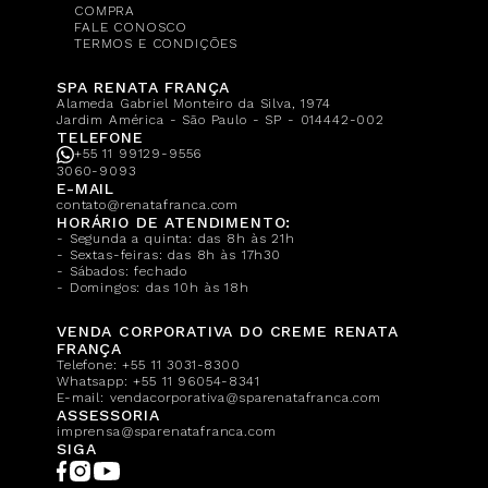
COMPRA
FALE CONOSCO
TERMOS E CONDIÇÕES
SPA RENATA FRANÇA
Alameda Gabriel Monteiro da Silva, 1974
Jardim América - São Paulo - SP - 014442-002
TELEFONE
+55 11 99129-9556
3060-9093
E-MAIL
contato@renatafranca.com
HORÁRIO DE ATENDIMENTO:
- Segunda a quinta: das 8h às 21h
- Sextas-feiras: das 8h às 17h30
- Sábados: fechado
- Domingos: das 10h às 18h
VENDA CORPORATIVA DO CREME RENATA
FRANÇA
Telefone:
+55 11 3031-8300
Whatsapp:
+55 11 96054-8341
E-mail:
vendacorporativa@sparenatafranca.com
ASSESSORIA
imprensa@sparenatafranca.com
SIGA