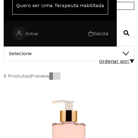
Quero ser Uma Terapeuta Habilitada
COMPRE NA EUROPA
PESQUISAR
Sacola
Entrar
CATEGORIAS
Selecione
Ordenar por:
6 Produtos
|
Preview