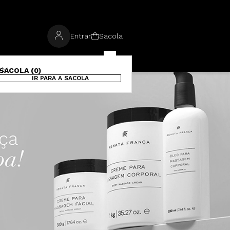
Entrar
Sacola
SACOLA (0)
IR PARA A SACOLA