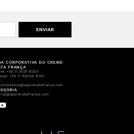
ENVIAR
DA CORPORATIVA DO CREME
ATA FRANÇA
one:
+55 11 3031-8300
sapp:
+55 11 96054-8341
:
corporativa@sparenatafranca.com
SSORIA
nsa@sparenatafranca.com