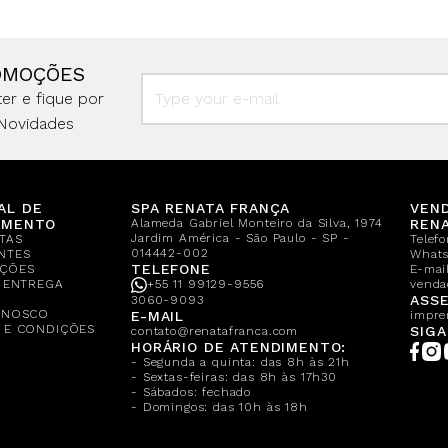
OMOÇÕES
er e fique por
Novidades
AL DE
SPA RENATA FRANÇA
VEN
IMENTO
Alameda Gabriel Monteiro da Silva, 1974
REN
Jardim América - São Paulo - SP -
TAS
Telef
014442-002
NTES
What
TELEFONE
ÇÕES
E-mail
E ENTREGA
+55 11 99129-9556
venda
A
ASSE
3060-9093
ONOSCO
E-MAIL
impre
 E CONDIÇÕES
SIGA
contato@renatafranca.com
HORÁRIO DE ATENDIMENTO:
- Segunda a quinta: das 8h às 21h
- Sextas-feiras: das 8h às 17h30
- Sábados: fechado
- Domingos: das 10h às 18h