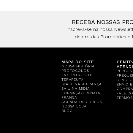
RECEBA NOSSAS PR
Inscreva-se na nossa Newslett
dentro das Promoções e 
MAPA DO SITE
CENTR
NOSSA HISTÓRIA
ATEND
PROTOCOLOS
PERGUN
ENCONTRE SUA
FREQUE
TERAPEUTA
DEVOLU
SPA RENATA FRANÇA
ENVIO 
SAIU NA MÍDIA
COMPR
FORMAÇÃO RENATA
FALE C
FRANÇA
TERMOS
AGENDA DE CURSOS
NOSSA LOJA
BLOG