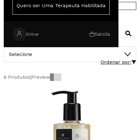
Quero ser Uma Terapeuta Habilitada
COMPRE NA EUROPA
PESQUISAR
Sacola
Entrar
CATEGORIAS
Selecione
Ordenar por:
6 Produtos
|
Preview