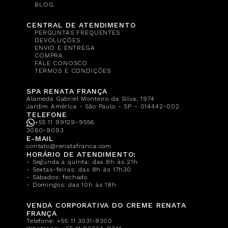
BLOG
CENTRAL DE ATENDIMENTO
PERGUNTAS FREQUENTES
DEVOLUÇÕES
ENVIO E ENTREGA
COMPRA
FALE CONOSCO
TERMOS E CONDIÇÕES
SPA RENATA FRANÇA
Alameda Gabriel Monteiro da Silva, 1974
Jardim América - São Paulo - SP - 014442-002
TELEFONE
+55 11 99129-9556
3060-9093
E-MAIL
contato@renatafranca.com
HORÁRIO DE ATENDIMENTO:
- Segunda a quinta: das 8h às 21h
- Sextas-feiras: das 8h às 17h30
- Sábados: fechado
- Domingos: das 10h às 18h
VENDA CORPORATIVA DO CREME RENATA
FRANÇA
Telefone:
+55 11 3031-8300