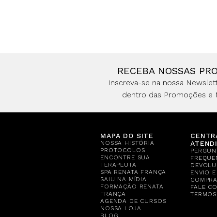
RECEBA NOSSAS PR
Inscreva-se na nossa Newslett
dentro das Promoções e 
MAPA DO SITE
CENTR
NOSSA HISTÓRIA
ATEND
PROTOCOLOS
PERGUN
ENCONTRE SUA
FREQUE
TERAPEUTA
DEVOLU
SPA RENATA FRANÇA
ENVIO 
SAIU NA MÍDIA
COMPR
FORMAÇÃO RENATA
FALE C
FRANÇA
TERMOS
AGENDA DE CURSOS
NOSSA LOJA
BLOG