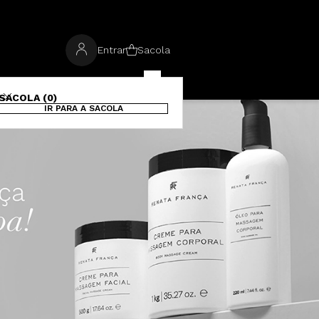
Entrar
Sacola
SACOLA (0)
IR PARA A SACOLA