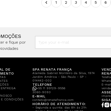
1
2
3
4
5
6
OMOÇÕES
er e fique por
Novidades
AL DE
SPA RENATA FRANÇA
VEN
IMENTO
Alameda Gabriel Monteiro da Silva, 1974
REN
Jardim América - São Paulo - SP -
TAS
Telef
014442-002
NTES
What
TELEFONE
ÇÕES
E-mail
E ENTREGA
+55 11 99129-9556
venda
A
ASSE
3060-9093
ONOSCO
E-MAIL
impre
 E CONDIÇÕES
SIGA
contato@renatafranca.com
HORÁRIO DE ATENDIMENTO:
- Segunda a quinta: das 8h às 21h