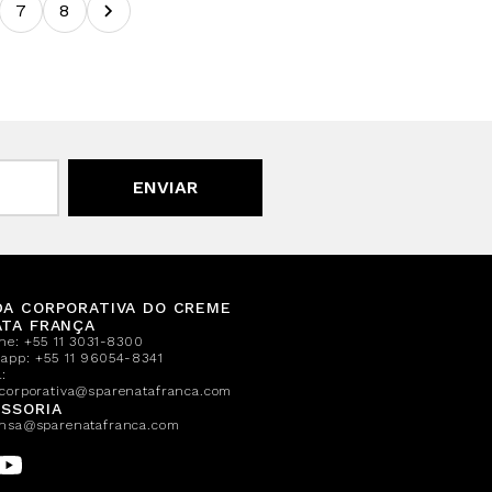
7
8
ENVIAR
DA CORPORATIVA DO CREME
ATA FRANÇA
one:
+55 11 3031-8300
sapp:
+55 11 96054-8341
:
corporativa@sparenatafranca.com
SSORIA
nsa@sparenatafranca.com