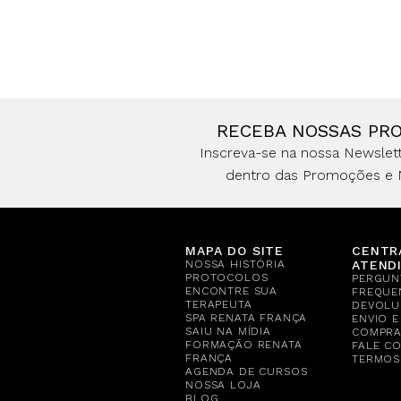
RECEBA NOSSAS PR
Inscreva-se na nossa Newslett
dentro das Promoções e 
MAPA DO SITE
CENTR
NOSSA HISTÓRIA
ATEND
PROTOCOLOS
PERGUN
ENCONTRE SUA
FREQUE
TERAPEUTA
DEVOLU
SPA RENATA FRANÇA
ENVIO 
SAIU NA MÍDIA
COMPR
FORMAÇÃO RENATA
FALE C
FRANÇA
TERMOS
AGENDA DE CURSOS
NOSSA LOJA
BLOG