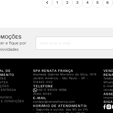
1
2
3
4
5
6
OMOÇÕES
er e fique por
Novidades
AL DE
SPA RENATA FRANÇA
VEN
IMENTO
Alameda Gabriel Monteiro da Silva, 1974
REN
Jardim América - São Paulo - SP -
TAS
Telef
014442-002
NTES
What
TELEFONE
ÇÕES
E-mail
E ENTREGA
+55 11 99129-9556
venda
A
ASSE
3060-9093
ONOSCO
E-MAIL
impre
 E CONDIÇÕES
SIGA
contato@renatafranca.com
HORÁRIO DE ATENDIMENTO:
- Segunda a quinta: das 8h às 21h