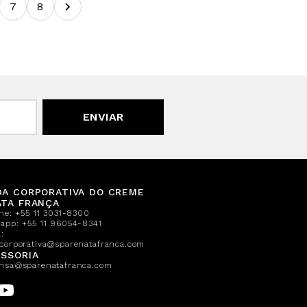
7
8
ENVIAR
DA CORPORATIVA DO CREME
ATA FRANÇA
one:
+55 11 3031-8300
sapp:
+55 11 96054-8341
:
corporativa@sparenatafranca.com
SSORIA
nsa@sparenatafranca.com