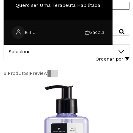
Quero ser Uma Terapeuta Habilitada
COMPRE NA EUROPA
PESQUISAR
Sacola
Entrar
CATEGORIAS
Selecione
Ordenar por:
6 Produtos
|
Preview