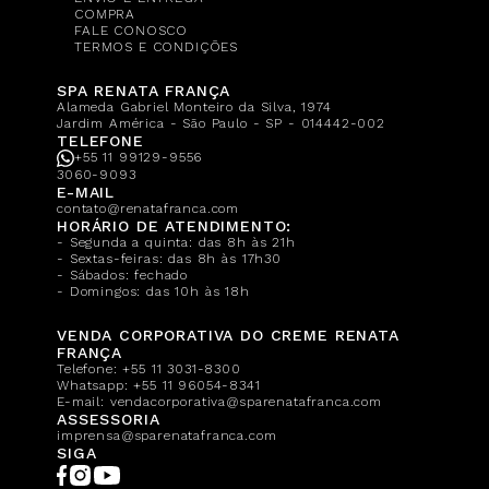
COMPRA
FALE CONOSCO
TERMOS E CONDIÇÕES
SPA RENATA FRANÇA
Alameda Gabriel Monteiro da Silva, 1974
Jardim América - São Paulo - SP - 014442-002
TELEFONE
+55 11 99129-9556
3060-9093
E-MAIL
contato@renatafranca.com
HORÁRIO DE ATENDIMENTO:
- Segunda a quinta: das 8h às 21h
- Sextas-feiras: das 8h às 17h30
- Sábados: fechado
- Domingos: das 10h às 18h
VENDA CORPORATIVA DO CREME RENATA
FRANÇA
Telefone:
+55 11 3031-8300
Whatsapp:
+55 11 96054-8341
E-mail:
vendacorporativa@sparenatafranca.com
ASSESSORIA
imprensa@sparenatafranca.com
SIGA