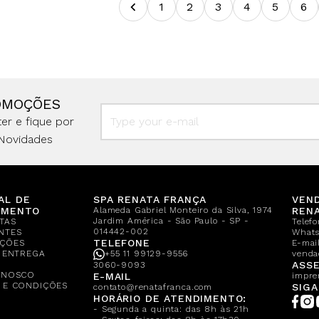
1
2
3
4
5
6
OMOÇÕES
er e fique por
Novidades
AL DE
SPA RENATA FRANÇA
VEN
IMENTO
Alameda Gabriel Monteiro da Silva, 1974
REN
Jardim América - São Paulo - SP -
TAS
Telef
014442-002
NTES
What
TELEFONE
ÇÕES
E-mail
E ENTREGA
+55 11 99129-9556
venda
A
ASSE
3060-9093
ONOSCO
E-MAIL
impre
 E CONDIÇÕES
SIGA
contato@renatafranca.com
HORÁRIO DE ATENDIMENTO:
- Segunda a quinta: das 8h às 21h