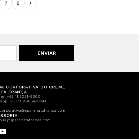
7
8
ENVIAR
DA CORPORATIVA DO CREME
ATA FRANÇA
one:
+55 11 3031-8300
sapp:
+55 11 96054-8341
:
corporativa@sparenatafranca.com
SSORIA
nsa@sparenatafranca.com