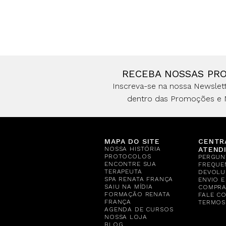
RECEBA NOSSAS PR
Inscreva-se na nossa Newslett
dentro das Promoções e 
MAPA DO SITE
CENTR
NOSSA HISTÓRIA
ATEND
PROTOCOLOS
PERGUN
ENCONTRE SUA
FREQUE
TERAPEUTA
DEVOLU
SPA RENATA FRANÇA
ENVIO 
SAIU NA MÍDIA
COMPR
FORMAÇÃO RENATA
FALE C
FRANÇA
TERMOS
AGENDA DE CURSOS
NOSSA LOJA
BLOG