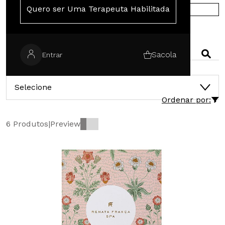
Quero ser Uma Terapeuta Habilitada
COMPRE NA EUROPA
PESQUISAR
Sacola
Entrar
CATEGORIAS
Selecione
Ordenar por:
6 Produtos
|
Preview