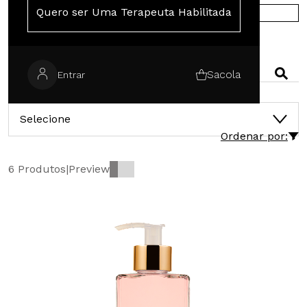
Quero ser Uma Terapeuta Habilitada
COMPRE NA EUROPA
PESQUISAR
Sacola
Entrar
CATEGORIAS
Selecione
Ordenar por:
6 Produtos
|
Preview