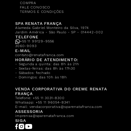
COMPRA
FALE CONOSCO
TERMOS E CONDIÇÕES
SPA RENATA FRANÇA
Alameda Gabriel Monteiro da Silva, 1974
Jardim América - São Paulo - SP - 014442-002
TELEFONE
+55 11 99129-9556
3060-9093
E-MAIL
contato@renatafranca.com
HORÁRIO DE ATENDIMENTO:
- Segunda a quinta: das 8h às 21h
- Sextas-feiras: das 8h às 17h30
- Sábados: fechado
- Domingos: das 10h às 18h
VENDA CORPORATIVA DO CREME RENATA
FRANÇA
Telefone:
+55 11 3031-8300
Whatsapp:
+55 11 96054-8341
E-mail:
vendacorporativa@sparenatafranca.com
ASSESSORIA
imprensa@sparenatafranca.com
SIGA