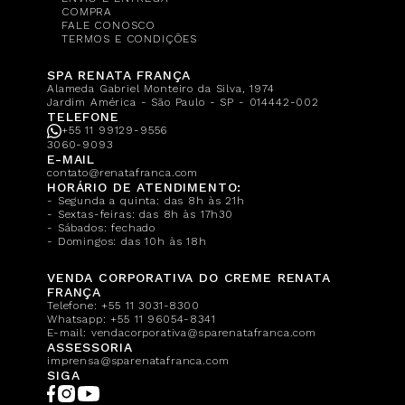
COMPRA
FALE CONOSCO
TERMOS E CONDIÇÕES
SPA RENATA FRANÇA
Alameda Gabriel Monteiro da Silva, 1974
Jardim América - São Paulo - SP - 014442-002
TELEFONE
+55 11 99129-9556
3060-9093
E-MAIL
contato@renatafranca.com
HORÁRIO DE ATENDIMENTO:
- Segunda a quinta: das 8h às 21h
- Sextas-feiras: das 8h às 17h30
- Sábados: fechado
- Domingos: das 10h às 18h
VENDA CORPORATIVA DO CREME RENATA
FRANÇA
Telefone:
+55 11 3031-8300
Whatsapp:
+55 11 96054-8341
E-mail:
vendacorporativa@sparenatafranca.com
ASSESSORIA
imprensa@sparenatafranca.com
SIGA