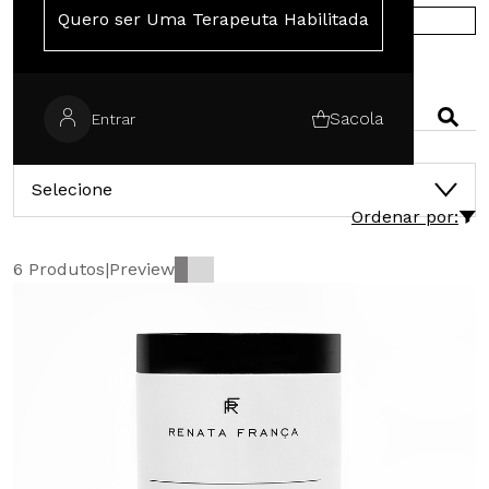
Quero ser Uma Terapeuta Habilitada
COMPRE NA EUROPA
PESQUISAR
Sacola
Entrar
CATEGORIAS
Selecione
Ordenar por:
6 Produtos
|
Preview