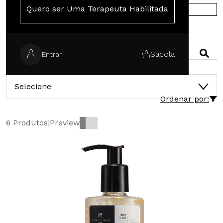
Quero ser Uma Terapeuta Habilitada
COMPRE NA EUROPA
PESQUISAR
Sacola
Entrar
CATEGORIAS
Selecione
Ordenar por:
6 Produtos
|
Preview