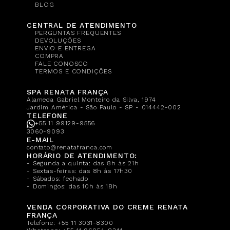
BLOG
CENTRAL DE ATENDIMENTO
PERGUNTAS FREQUENTES
DEVOLUÇÕES
ENVIO E ENTREGA
COMPRA
FALE CONOSCO
TERMOS E CONDIÇÕES
SPA RENATA FRANÇA
Alameda Gabriel Monteiro da Silva, 1974
Jardim América - São Paulo - SP - 014442-002
TELEFONE
+55 11 99129-9556
3060-9093
E-MAIL
contato@renatafranca.com
HORÁRIO DE ATENDIMENTO:
- Segunda a quinta: das 8h às 21h
- Sextas-feiras: das 8h às 17h30
- Sábados: fechado
- Domingos: das 10h às 18h
VENDA CORPORATIVA DO CREME RENATA
FRANÇA
Telefone:
+55 11 3031-8300