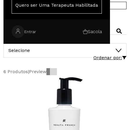
Quero ser Uma Terapeuta Habilitada
COMPRE NA EUROPA
PESQUISAR
Sacola
Entrar
CATEGORIAS
Selecione
Ordenar por:
6 Produtos
|
Preview