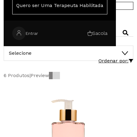
Quero ser Uma Terapeuta Habilitada
COMPRE NA EUROPA
PESQUISAR
Sacola
Entrar
CATEGORIAS
Selecione
Ordenar por:
6 Produtos
|
Preview