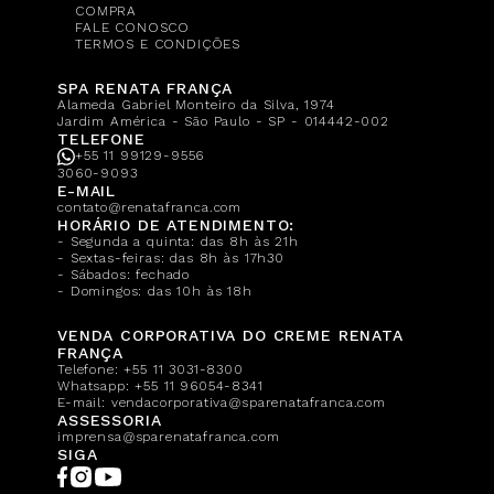
COMPRA
FALE CONOSCO
TERMOS E CONDIÇÕES
SPA RENATA FRANÇA
Alameda Gabriel Monteiro da Silva, 1974
Jardim América - São Paulo - SP - 014442-002
TELEFONE
+55 11 99129-9556
3060-9093
E-MAIL
contato@renatafranca.com
HORÁRIO DE ATENDIMENTO:
- Segunda a quinta: das 8h às 21h
- Sextas-feiras: das 8h às 17h30
- Sábados: fechado
- Domingos: das 10h às 18h
VENDA CORPORATIVA DO CREME RENATA
FRANÇA
Telefone:
+55 11 3031-8300
Whatsapp:
+55 11 96054-8341
E-mail:
vendacorporativa@sparenatafranca.com
ASSESSORIA
imprensa@sparenatafranca.com
SIGA