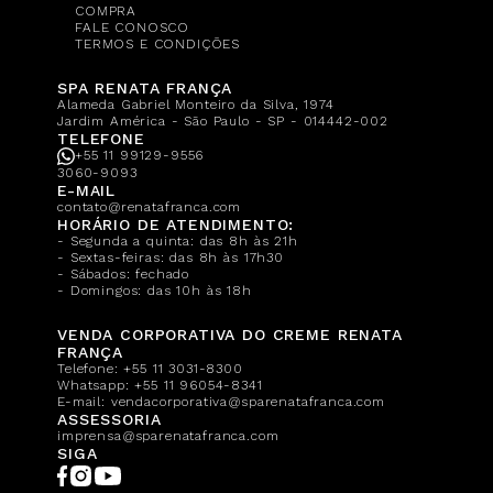
COMPRA
FALE CONOSCO
TERMOS E CONDIÇÕES
SPA RENATA FRANÇA
Alameda Gabriel Monteiro da Silva, 1974
Jardim América - São Paulo - SP - 014442-002
TELEFONE
+55 11 99129-9556
3060-9093
E-MAIL
contato@renatafranca.com
HORÁRIO DE ATENDIMENTO:
- Segunda a quinta: das 8h às 21h
- Sextas-feiras: das 8h às 17h30
- Sábados: fechado
- Domingos: das 10h às 18h
VENDA CORPORATIVA DO CREME RENATA
FRANÇA
Telefone:
+55 11 3031-8300
Whatsapp:
+55 11 96054-8341
E-mail:
vendacorporativa@sparenatafranca.com
ASSESSORIA
imprensa@sparenatafranca.com
SIGA