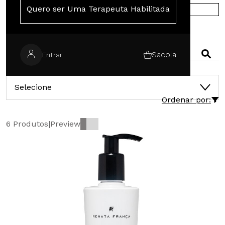
Quero ser Uma Terapeuta Habilitada
COMPRE NA EUROPA
PESQUISAR
Sacola
Entrar
CATEGORIAS
Selecione
Ordenar por:
6 Produtos
|
Preview