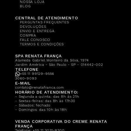
NOSSA LOJA
BLOG
CENTRAL DE ATENDIMENTO
PERGUNTAS FREQUENTES
DEVOLUÇÕES
ENVIO E ENTREGA
COMPRA
FALE CONOSCO
TERMOS E CONDIÇÕES
SPA RENATA FRANÇA
Alameda Gabriel Monteiro da Silva, 1974
Jardim América - São Paulo - SP - 014442-002
TELEFONE
+55 11 99129-9556
3060-9093
E-MAIL
contato@renatafranca.com
HORÁRIO DE ATENDIMENTO:
- Segunda a quinta: das 8h às 21h
- Sextas-feiras: das 8h às 17h30
- Sábados: fechado
- Domingos: das 10h às 18h
VENDA CORPORATIVA DO CREME RENATA
FRANÇA
Telefone:
+55 11 3031-8300