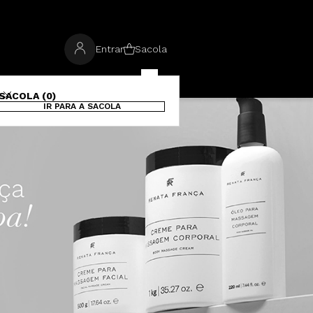
Entrar
Sacola
SACOLA (0)
IR PARA A SACOLA