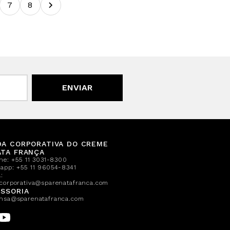
7
8
ENVIAR
DA CORPORATIVA DO CREME
ATA FRANÇA
one:
+55 11 3031-8300
sapp:
+55 11 96054-8341
:
corporativa@sparenatafranca.com
SSORIA
nsa@sparenatafranca.com