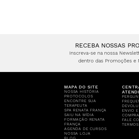
RECEBA NOSSAS PR
Inscreva-se na nossa Newslett
dentro das Promoções e 
MAPA DO SITE
CENTR
NOSSA HISTÓRIA
ATEND
PROTOCOLOS
PERGUN
ENCONTRE SUA
FREQUE
TERAPEUTA
DEVOLU
SPA RENATA FRANÇA
ENVIO 
SAIU NA MÍDIA
COMPR
FORMAÇÃO RENATA
FALE C
FRANÇA
TERMOS
AGENDA DE CURSOS
NOSSA LOJA
BLOG