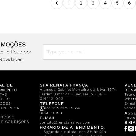
1
2
3
4
5
6
OMOÇÕES
er e fique por
Novidades
AL DE
SPA RENATA FRANÇA
VEN
IMENTO
Alameda Gabriel Monteiro da Silva, 1974
REN
Jardim América - São Paulo - SP -
TAS
Telef
014442-002
NTES
What
TELEFONE
ÇÕES
E-mail
E ENTREGA
+55 11 99129-9556
venda
A
ASSE
3060-9093
ONOSCO
E-MAIL
impre
 E CONDIÇÕES
SIGA
contato@renatafranca.com
HORÁRIO DE ATENDIMENTO:
- Segunda a quinta: das 8h às 21h