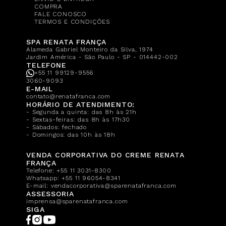
COMPRA
FALE CONOSCO
TERMOS E CONDIÇÕES
SPA RENATA FRANÇA
Alameda Gabriel Monteiro da Silva, 1974
Jardim América - São Paulo - SP - 014442-002
TELEFONE
+55 11 99129-9556
3060-9093
E-MAIL
contato@renatafranca.com
HORÁRIO DE ATENDIMENTO:
- Segunda a quinta: das 8h às 21h
- Sextas-feiras: das 8h às 17h30
- Sábados: fechado
- Domingos: das 10h às 18h
VENDA CORPORATIVA DO CREME RENATA
FRANÇA
Telefone:
+55 11 3031-8300
Whatsapp:
+55 11 96054-8341
E-mail:
vendacorporativa@sparenatafranca.com
ASSESSORIA
imprensa@sparenatafranca.com
SIGA