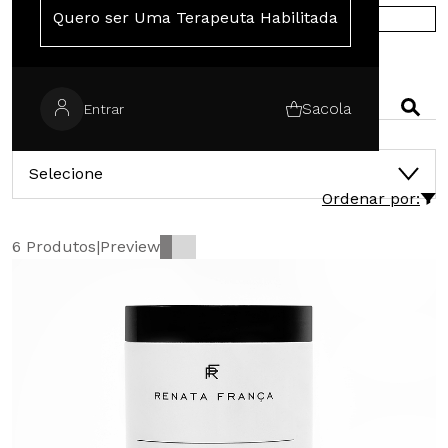
Quero ser Uma Terapeuta Habilitada
COMPRE NA EUROPA
PESQUISAR
Sacola
Entrar
CATEGORIAS
Selecione
Ordenar por:
6 Produtos
|
Preview