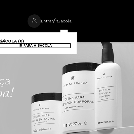
Entrar
Sacola
SACOLA (0)
IR PARA A SACOLA