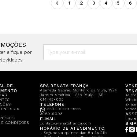
1
2
3
4
5
6
OMOÇÕES
er e fique por
Novidades
AL DE
SPA RENATA FRANÇA
VEN
IMENTO
Alameda Gabriel Monteiro da Silva, 1974
REN
Jardim América - São Paulo - SP -
TAS
Telef
014442-002
NTES
What
TELEFONE
ÇÕES
E-mail
E ENTREGA
+55 11 99129-9556
venda
A
ASSE
3060-9093
ONOSCO
E-MAIL
impre
 E CONDIÇÕES
SIGA
contato@renatafranca.com
HORÁRIO DE ATENDIMENTO:
- Segunda a quinta: das 8h às 21h