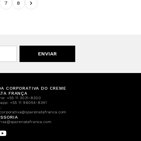
7
8
ENVIAR
DA CORPORATIVA DO CREME
ATA FRANÇA
one:
+55 11 3031-8300
sapp:
+55 11 96054-8341
:
corporativa@sparenatafranca.com
SSORIA
nsa@sparenatafranca.com