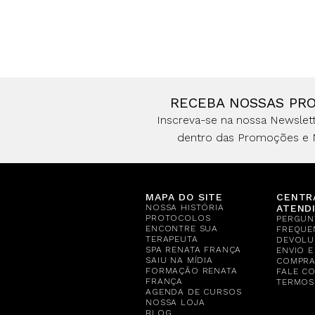
RECEBA NOSSAS PR
Inscreva-se na nossa Newslett
dentro das Promoções e 
MAPA DO SITE
CENTR
NOSSA HISTÓRIA
ATEND
PROTOCOLOS
PERGUN
ENCONTRE SUA
FREQUE
TERAPEUTA
DEVOLU
SPA RENATA FRANÇA
ENVIO 
SAIU NA MÍDIA
COMPR
FORMAÇÃO RENATA
FALE C
FRANÇA
TERMOS
AGENDA DE CURSOS
NOSSA LOJA
BLOG