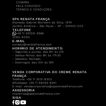
COMPRA
FALE CONOSCO
TERMOS E CONDIÇÕES
SPA RENATA FRANÇA
Alameda Gabriel Monteiro da Silva, 1974
Jardim América - São Paulo - SP - 014442-002
TELEFONE
+55 11 99129-9556
3060-9093
E-MAIL
contato@renatafranca.com
HORÁRIO DE ATENDIMENTO:
- Segunda a quinta: das 8h às 21h
- Sextas-feiras: das 8h às 17h30
- Sábados: fechado
- Domingos: das 10h às 18h
VENDA CORPORATIVA DO CREME RENATA
FRANÇA
Telefone:
+55 11 3031-8300
Whatsapp:
+55 11 96054-8341
E-mail:
vendacorporativa@sparenatafranca.com
ASSESSORIA
imprensa@sparenatafranca.com
SIGA