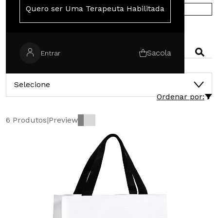
Quero ser Uma Terapeuta Habilitada
COMPRE NA EUROPA
PESQUISAR
Sacola
Entrar
CATEGORIAS
Selecione
Ordenar por:
6 Produtos
|
Preview