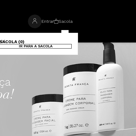
Entrar
Sacola
SACOLA (0)
IR PARA A SACOLA