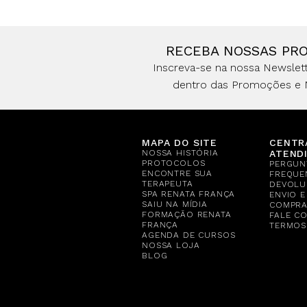
RECEBA NOSSAS PR
Inscreva-se na nossa Newslett
dentro das Promoções e 
MAPA DO SITE
CENTR
NOSSA HISTÓRIA
ATEND
PROTOCOLOS
PERGUN
ENCONTRE SUA
FREQUE
TERAPEUTA
DEVOLU
SPA RENATA FRANÇA
ENVIO 
SAIU NA MÍDIA
COMPR
FORMAÇÃO RENATA
FALE C
FRANÇA
TERMOS
AGENDA DE CURSOS
NOSSA LOJA
BLOG