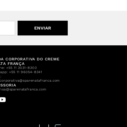
ENVIAR
DA CORPORATIVA DO CREME
ATA FRANÇA
one:
+55 11 3031-8300
sapp:
+55 11 96054-8341
:
corporativa@sparenatafranca.com
SSORIA
nsa@sparenatafranca.com