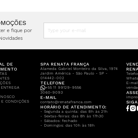
OMOÇÕES
er e fique por
Novidades
AL DE
SPA RENATA FRANÇA
VEN
IMENTO
Alameda Gabriel Monteiro da Silva, 1974
REN
Jardim América - São Paulo - SP -
TAS
Telef
014442-002
NTES
What
TELEFONE
ÇÕES
E-mail
E ENTREGA
+55 11 99129-9556
venda
A
ASSE
3060-9093
ONOSCO
E-MAIL
impre
 E CONDIÇÕES
SIGA
contato@renatafranca.com
HORÁRIO DE ATENDIMENTO:
- Segunda a quinta: das 8h às 21h
- Sextas-feiras: das 8h às 17h30
- Sábados: fechado
- Domingos: das 10h às 18h