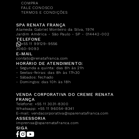
COMPRA
FALE CONOSCO
TERMOS E CONDIÇÕES
SPA RENATA FRANÇA
Alameda Gabriel Monteiro da Silva, 1974
Jardim América - São Paulo - SP - 014442-002
TELEFONE
+55 11 99129-9556
3060-9093
E-MAIL
contato@renatafranca.com
HORÁRIO DE ATENDIMENTO:
- Segunda a quinta: das 8h às 21h
- Sextas-feiras: das 8h às 17h30
- Sábados: fechado
- Domingos: das 10h às 18h
VENDA CORPORATIVA DO CREME RENATA
FRANÇA
Telefone:
+55 11 3031-8300
Whatsapp:
+55 11 96054-8341
E-mail:
vendacorporativa@sparenatafranca.com
ASSESSORIA
imprensa@sparenatafranca.com
SIGA