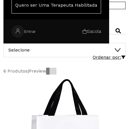
Quero ser Uma Terapeuta Habilitada
COMPRE NA EUROPA
PESQUISAR
Sacola
Entrar
CATEGORIAS
Selecione
Ordenar por:
6 Produtos
|
Preview