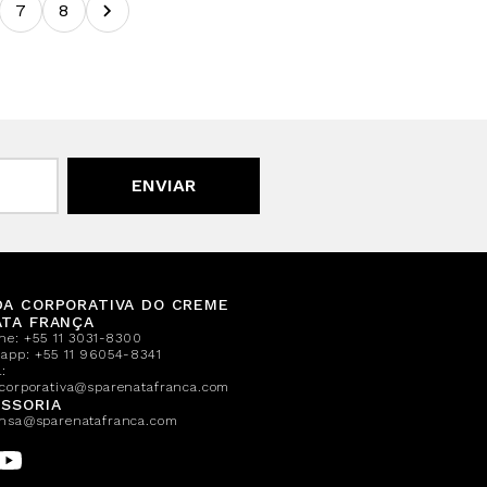
7
8
ENVIAR
DA CORPORATIVA DO CREME
ATA FRANÇA
one:
+55 11 3031-8300
sapp:
+55 11 96054-8341
:
corporativa@sparenatafranca.com
SSORIA
nsa@sparenatafranca.com