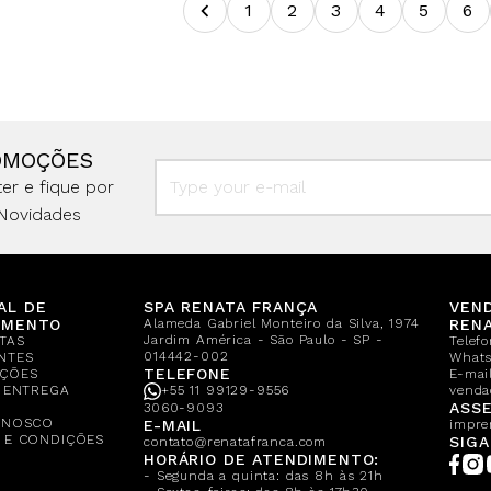
1
2
3
4
5
6
OMOÇÕES
er e fique por
Novidades
AL DE
SPA RENATA FRANÇA
VEN
IMENTO
Alameda Gabriel Monteiro da Silva, 1974
REN
Jardim América - São Paulo - SP -
TAS
Telef
014442-002
NTES
What
TELEFONE
ÇÕES
E-mail
E ENTREGA
+55 11 99129-9556
venda
A
ASSE
3060-9093
ONOSCO
E-MAIL
impre
 E CONDIÇÕES
SIGA
contato@renatafranca.com
HORÁRIO DE ATENDIMENTO:
- Segunda a quinta: das 8h às 21h