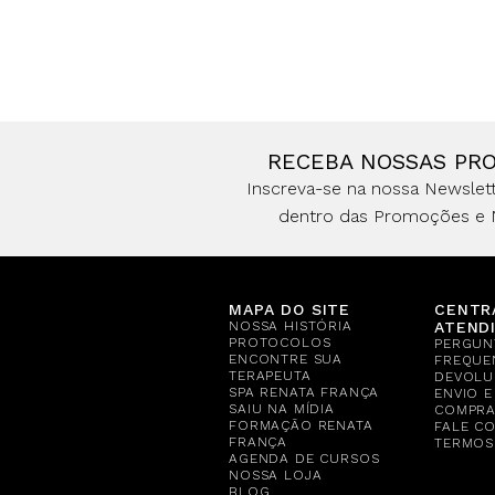
RECEBA NOSSAS PR
Inscreva-se na nossa Newslett
dentro das Promoções e 
MAPA DO SITE
CENTR
NOSSA HISTÓRIA
ATEND
PROTOCOLOS
PERGUN
ENCONTRE SUA
FREQUE
TERAPEUTA
DEVOLU
SPA RENATA FRANÇA
ENVIO 
SAIU NA MÍDIA
COMPR
FORMAÇÃO RENATA
FALE C
FRANÇA
TERMOS
AGENDA DE CURSOS
NOSSA LOJA
BLOG