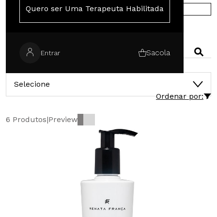
Quero ser Uma Terapeuta Habilitada
COMPRE NA EUROPA
PESQUISAR
Sacola
Entrar
CATEGORIAS
Selecione
Ordenar por:
6 Produtos
|
Preview