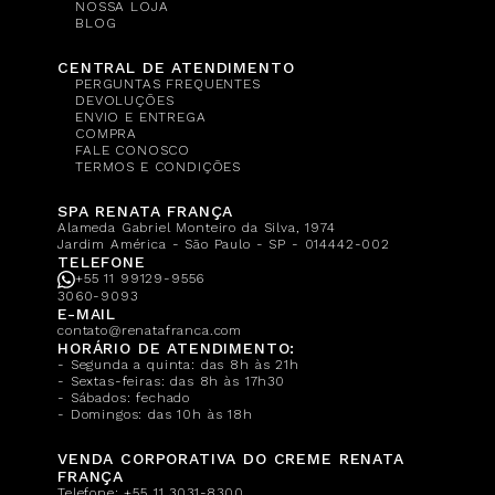
NOSSA LOJA
BLOG
CENTRAL DE ATENDIMENTO
PERGUNTAS FREQUENTES
DEVOLUÇÕES
ENVIO E ENTREGA
COMPRA
FALE CONOSCO
TERMOS E CONDIÇÕES
SPA RENATA FRANÇA
Alameda Gabriel Monteiro da Silva, 1974
Jardim América - São Paulo - SP - 014442-002
TELEFONE
+55 11 99129-9556
3060-9093
E-MAIL
contato@renatafranca.com
HORÁRIO DE ATENDIMENTO:
- Segunda a quinta: das 8h às 21h
- Sextas-feiras: das 8h às 17h30
- Sábados: fechado
- Domingos: das 10h às 18h
VENDA CORPORATIVA DO CREME RENATA
FRANÇA
Telefone:
+55 11 3031-8300