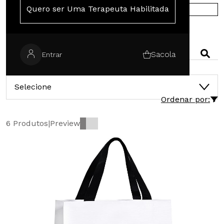
Quero ser Uma Terapeuta Habilitada
COMPRE NA EUROPA
PESQUISAR
Sacola
Entrar
CATEGORIAS
Selecione
Ordenar por:
6 Produtos
|
Preview