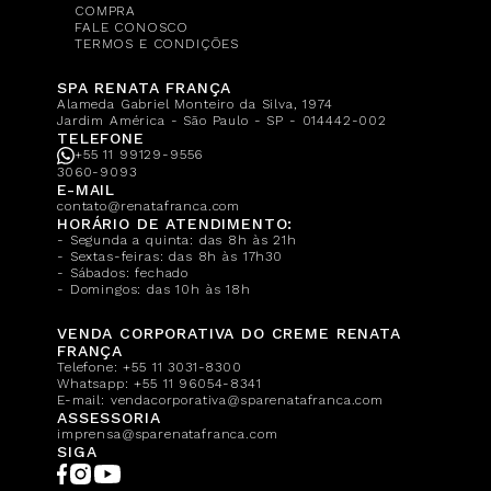
COMPRA
FALE CONOSCO
TERMOS E CONDIÇÕES
SPA RENATA FRANÇA
Alameda Gabriel Monteiro da Silva, 1974
Jardim América - São Paulo - SP - 014442-002
TELEFONE
+55 11 99129-9556
3060-9093
E-MAIL
contato@renatafranca.com
HORÁRIO DE ATENDIMENTO:
- Segunda a quinta: das 8h às 21h
- Sextas-feiras: das 8h às 17h30
- Sábados: fechado
- Domingos: das 10h às 18h
VENDA CORPORATIVA DO CREME RENATA
FRANÇA
Telefone:
+55 11 3031-8300
Whatsapp:
+55 11 96054-8341
E-mail:
vendacorporativa@sparenatafranca.com
ASSESSORIA
imprensa@sparenatafranca.com
SIGA