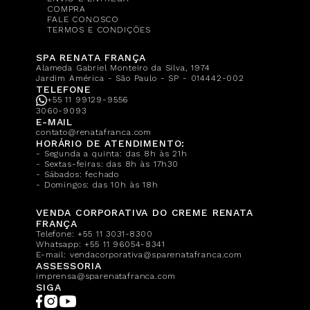
COMPRA
FALE CONOSCO
TERMOS E CONDIÇÕES
SPA RENATA FRANÇA
Alameda Gabriel Monteiro da Silva, 1974
Jardim América - São Paulo - SP - 014442-002
TELEFONE
+55 11 99129-9556
3060-9093
E-MAIL
contato@renatafranca.com
HORÁRIO DE ATENDIMENTO:
- Segunda a quinta: das 8h às 21h
- Sextas-feiras: das 8h às 17h30
- Sábados: fechado
- Domingos: das 10h às 18h
VENDA CORPORATIVA DO CREME RENATA
FRANÇA
Telefone:
+55 11 3031-8300
Whatsapp:
+55 11 96054-8341
E-mail:
vendacorporativa@sparenatafranca.com
ASSESSORIA
imprensa@sparenatafranca.com
SIGA