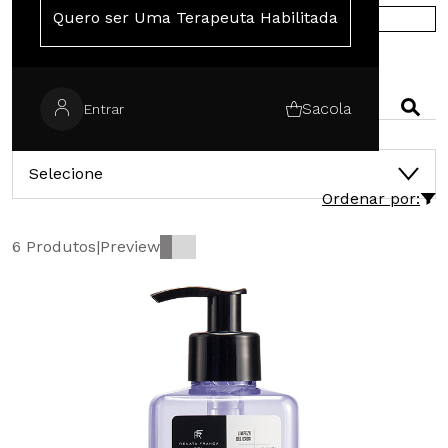
Quero ser Uma Terapeuta Habilitada
COMPRE NA EUROPA
PESQUISAR
Sacola
Entrar
CATEGORIAS
Selecione
Ordenar por:
6 Produtos
|
Preview