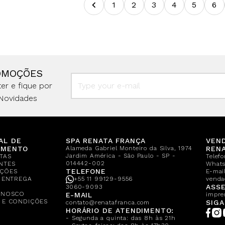
1
2
3
4
5
6
OMOÇÕES
er e fique por
Novidades
AL DE
SPA RENATA FRANÇA
VEN
IMENTO
Alameda Gabriel Monteiro da Silva, 1974
REN
Jardim América - São Paulo - SP -
TAS
Telef
014442-002
NTES
What
TELEFONE
ÇÕES
E-mail
E ENTREGA
+55 11 99129-9556
venda
A
ASSE
3060-9093
ONOSCO
E-MAIL
impre
 E CONDIÇÕES
SIGA
contato@renatafranca.com
HORÁRIO DE ATENDIMENTO:
- Segunda a quinta: das 8h às 21h