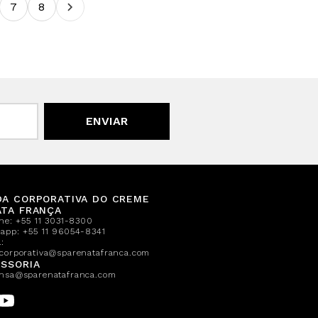
7
8
ENVIAR
DA CORPORATIVA DO CREME
ATA FRANÇA
one:
+55 11 3031-8300
sapp:
+55 11 96054-8341
:
corporativa@sparenatafranca.com
SSORIA
nsa@sparenatafranca.com