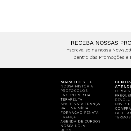
RECEBA NOSSAS PR
Inscreva-se na nossa Newslett
dentro das Promoções e 
MAPA DO SITE
CENTR
NOSSA HISTÓRIA
ATEND
PROTOCOLOS
PERGUN
ENCONTRE SUA
FREQUE
TERAPEUTA
DEVOLU
SPA RENATA FRANÇA
ENVIO 
SAIU NA MÍDIA
COMPR
FORMAÇÃO RENATA
FALE C
FRANÇA
TERMOS
AGENDA DE CURSOS
NOSSA LOJA
BLOG