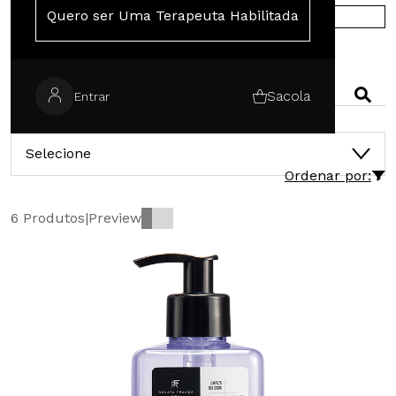
Quero ser Uma Terapeuta Habilitada
COMPRE NA EUROPA
PESQUISAR
Sacola
Entrar
CATEGORIAS
Selecione
Ordenar por:
6 Produtos
|
Preview