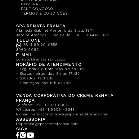
COMPRA
FALE CONOSCO
TERMOS E CONDIÇÕES
SPA RENATA FRANÇA
Alameda Gabriel Monteiro da Silva, 1974
Jardim América - São Paulo - SP - 014442-002
TELEFONE
+55 11 99129-9556
3060-9093
E-MAIL
contato@renatafranca.com
HORÁRIO DE ATENDIMENTO:
- Segunda a quinta: das 8h às 21h
- Sextas-feiras: das 8h às 17h30
- Sábados: fechado
- Domingos: das 10h às 18h
VENDA CORPORATIVA DO CREME RENATA
FRANÇA
Telefone:
+55 11 3031-8300
Whatsapp:
+55 11 96054-8341
E-mail:
vendacorporativa@sparenatafranca.com
ASSESSORIA
imprensa@sparenatafranca.com
SIGA