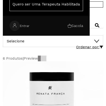
Quero ser Uma Terapeuta Habilitada
COMPRE NA EUROPA
PESQUISAR
Sacola
Entrar
CATEGORIAS
Selecione
Ordenar por:
6 Produtos
|
Preview