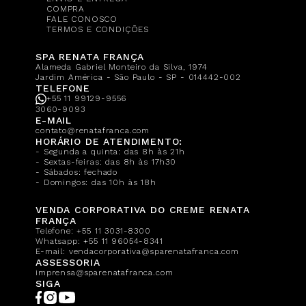
COMPRA
FALE CONOSCO
TERMOS E CONDIÇÕES
SPA RENATA FRANÇA
Alameda Gabriel Monteiro da Silva, 1974
Jardim América - São Paulo - SP - 014442-002
TELEFONE
+55 11 99129-9556
3060-9093
E-MAIL
contato@renatafranca.com
HORÁRIO DE ATENDIMENTO:
- Segunda a quinta: das 8h às 21h
- Sextas-feiras: das 8h às 17h30
- Sábados: fechado
- Domingos: das 10h às 18h
VENDA CORPORATIVA DO CREME RENATA
FRANÇA
Telefone:
+55 11 3031-8300
Whatsapp:
+55 11 96054-8341
E-mail:
vendacorporativa@sparenatafranca.com
ASSESSORIA
imprensa@sparenatafranca.com
SIGA